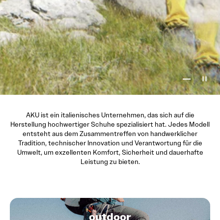
Gehe zu El
Gehe zu 
Gehe zu
AKU
ist ein italienisches Unternehmen, das sich auf die
Herstellung hochwertiger Schuhe spezialisiert hat. Jedes Modell
entsteht aus dem Zusammentreffen von handwerklicher
Tradition, technischer Innovation und Verantwortung für die
Umwelt, um exzellenten Komfort, Sicherheit und dauerhafte
Leistung zu bieten.
outdoor