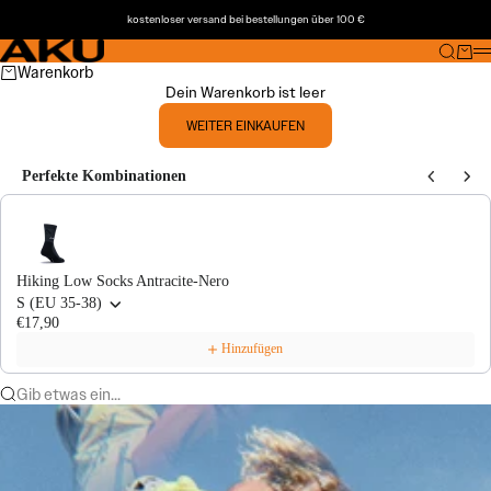
Zum Inhalt springen
kostenloser versand bei bestellungen über 100 €
AKU®
Suche
Ware
M
Warenkorb
Dein Warenkorb ist leer
WEITER EINKAUFEN
Perfekte Kombinationen
Use the Previous and Next buttons to navigate through product recommendations
Hiking Low Socks Antracite-Nero
S (EU 35-38)
€17,90
Hinzufügen
Gib etwas ein...