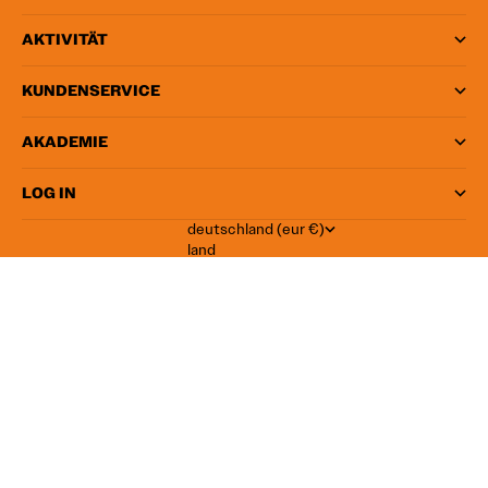
AKTIVITÄT
KUNDENSERVICE
AKADEMIE
LOG IN
deutschland (eur €)
land
belgien (eur €)
bulgarien (eur €)
dänemark (eur €)
deutschland (eur €)
estland (eur €)
finnland (eur €)
frankreich (eur €)
griechenland (eur €)
irland (eur €)
italien (eur €)
kroatien (eur €)
deutsch